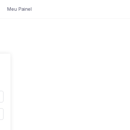
Meu Painel