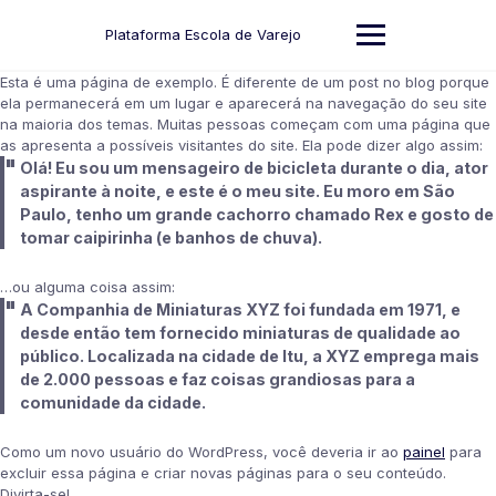
Skip
to
Plataforma Escola de Varejo
content
Esta é uma página de exemplo. É diferente de um post no blog porque
ela permanecerá em um lugar e aparecerá na navegação do seu site
na maioria dos temas. Muitas pessoas começam com uma página que
as apresenta a possíveis visitantes do site. Ela pode dizer algo assim:
Olá! Eu sou um mensageiro de bicicleta durante o dia, ator
aspirante à noite, e este é o meu site. Eu moro em São
Paulo, tenho um grande cachorro chamado Rex e gosto de
tomar caipirinha (e banhos de chuva).
…ou alguma coisa assim:
A Companhia de Miniaturas XYZ foi fundada em 1971, e
desde então tem fornecido miniaturas de qualidade ao
público. Localizada na cidade de Itu, a XYZ emprega mais
de 2.000 pessoas e faz coisas grandiosas para a
comunidade da cidade.
Como um novo usuário do WordPress, você deveria ir ao
painel
para
excluir essa página e criar novas páginas para o seu conteúdo.
Divirta-se!