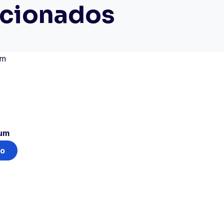
acionados
ium
ho