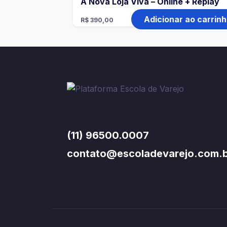
A Nova Loja Viva – Online + Replay
Adicionar ao carrin
R$
390,00
(11) 96500.0007
contato@escoladevarejo.com.