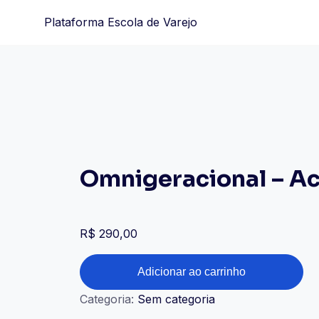
Skip
Plataforma Escola de Varejo
to
content
Omnigeracional – Ac
R$
290,00
Omnigeracional
Adicionar ao carrinho
-
Categoria:
Sem categoria
Acesso